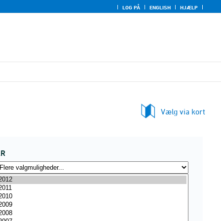
LOG PÅ
ENGLISH
HJÆLP
Vælg via kort
ÅR