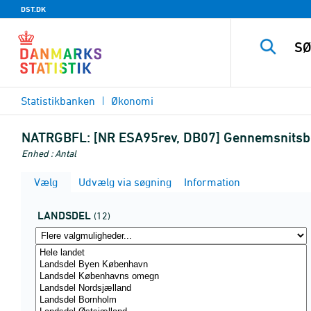
DST.DK
Statistikbanken
Økonomi
NATRGBFL:
[NR ESA95rev, DB07] Gennemsnitsbe
Enhed : Antal
Vælg
Udvælg via søgning
Information
LANDSDEL
(12)