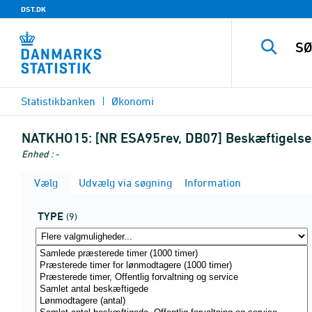
DST.DK
Statistikbanken
Økonomi
NATKHO15:
[NR ESA95rev, DB07] Beskæftigelse
Enhed : -
Vælg
Udvælg via søgning
Information
TYPE
(9)