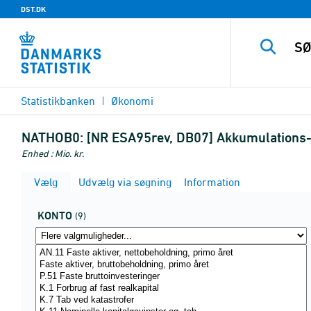
DST.DK
Statistikbanken
Økonomi
NATHOB0:
[NR ESA95rev, DB07] Akkumulations- o
Enhed : Mio. kr.
Vælg
Udvælg via søgning
Information
KONTO
(9)