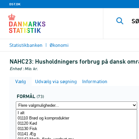
DST.DK
Statistikbanken
Økonomi
NAHC23:
Husholdningers forbrug på dansk områ
Enhed : Mio. kr.
Vælg
Udvælg via søgning
Information
FORMÅL
(73)