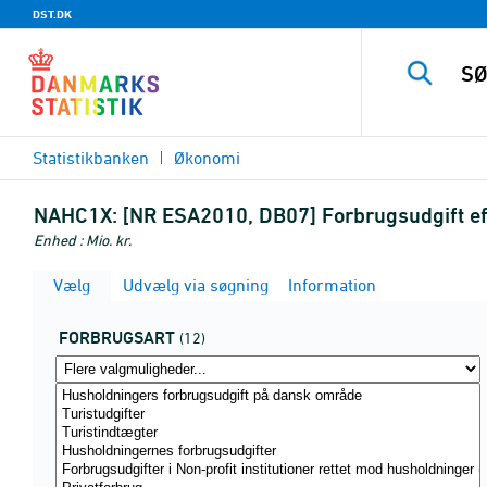
DST.DK
Statistikbanken
Økonomi
NAHC1X:
[NR ESA2010, DB07] Forbrugsudgift ef
Enhed : Mio. kr.
Vælg
Udvælg via søgning
Information
FORBRUGSART
(12)