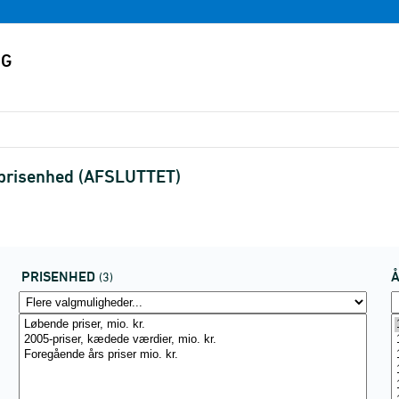
g prisenhed (AFSLUTTET)
PRISENHED
(3)