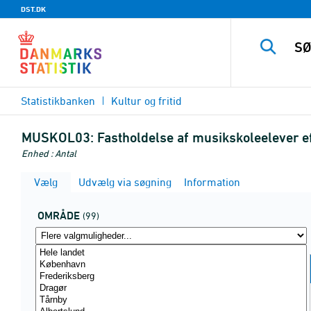
DST.DK
Statistikbanken
Kultur og fritid
MUSKOL03:
Fastholdelse af musikskoleelever e
Enhed : Antal
Vælg
Udvælg via søgning
Information
OMRÅDE
(99)