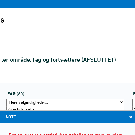
fter område, fag og fortsættere (AFSLUTTET)
FAG
(60)
NOTE
Der er lavet nye statistikbanktabeller om musikskoler: