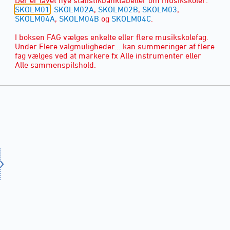
SKOLM01
,
SKOLM02A
,
SKOLM02B
,
SKOLM03
,
SKOLM04A
,
SKOLM04B
og
SKOLM04C
.
I boksen FAG vælges enkelte eller flere musikskolefag.
Under Flere valgmuligheder... kan summeringer af flere
fag vælges ved at markere fx Alle instrumenter eller
Alle sammenspilshold.