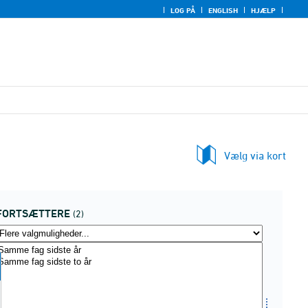
LOG PÅ
ENGLISH
HJÆLP
Vælg via kort
FORTSÆTTERE
(2)