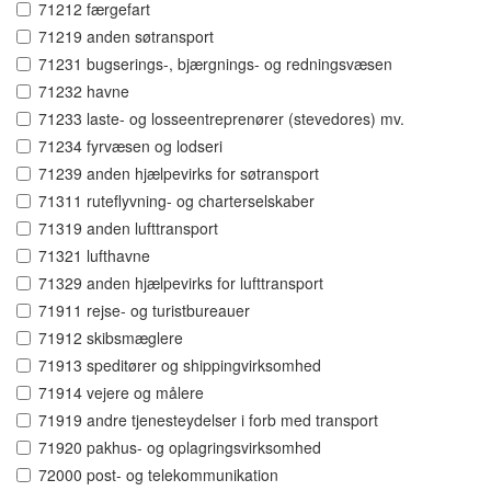
71212 færgefart
71219 anden søtransport
71231 bugserings-, bjærgnings- og redningsvæsen
71232 havne
71233 laste- og losseentreprenører (stevedores) mv.
71234 fyrvæsen og lodseri
71239 anden hjælpevirks for søtransport
71311 ruteflyvning- og charterselskaber
71319 anden lufttransport
71321 lufthavne
71329 anden hjælpevirks for lufttransport
71911 rejse- og turistbureauer
71912 skibsmæglere
71913 speditører og shippingvirksomhed
71914 vejere og målere
71919 andre tjenesteydelser i forb med transport
71920 pakhus- og oplagringsvirksomhed
72000 post- og telekommunikation