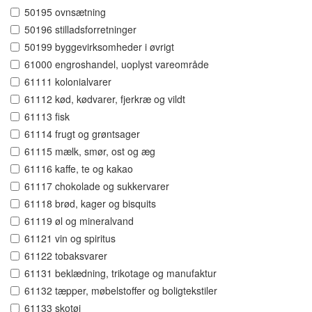
50195 ovnsætning
50196 stilladsforretninger
50199 byggevirksomheder i øvrigt
61000 engroshandel, uoplyst vareområde
61111 kolonialvarer
61112 kød, kødvarer, fjerkræ og vildt
61113 fisk
61114 frugt og grøntsager
61115 mælk, smør, ost og æg
61116 kaffe, te og kakao
61117 chokolade og sukkervarer
61118 brød, kager og bisquits
61119 øl og mineralvand
61121 vin og spiritus
61122 tobaksvarer
61131 beklædning, trikotage og manufaktur
61132 tæpper, møbelstoffer og boligtekstiler
61133 skotøj