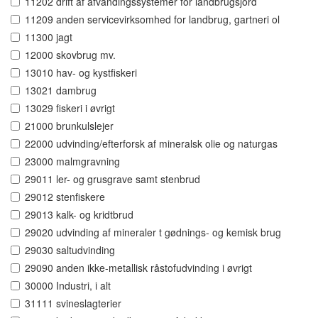
11202 drift af afvandingssystemer for landbrugsjord
11209 anden servicevirksomhed for landbrug, gartneri ol
11300 jagt
12000 skovbrug mv.
13010 hav- og kystfiskeri
13021 dambrug
13029 fiskeri i øvrigt
21000 brunkulslejer
22000 udvinding/efterforsk af mineralsk olie og naturgas
23000 malmgravning
29011 ler- og grusgrave samt stenbrud
29012 stenfiskere
29013 kalk- og kridtbrud
29020 udvinding af mineraler t gødnings- og kemisk brug
29030 saltudvinding
29090 anden ikke-metallisk råstofudvinding i øvrigt
30000 Industri, i alt
31111 svineslagterier