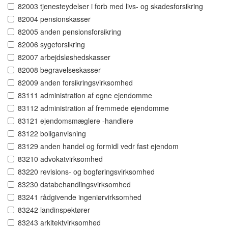
82003 tjenesteydelser i forb med livs- og skadesforsikring
82004 pensionskasser
82005 anden pensionsforsikring
82006 sygeforsikring
82007 arbejdsløshedskasser
82008 begravelseskasser
82009 anden forsikringsvirksomhed
83111 administration af egne ejendomme
83112 administration af fremmede ejendomme
83121 ejendomsmæglere -handlere
83122 boliganvisning
83129 anden handel og formidl vedr fast ejendom
83210 advokatvirksomhed
83220 revisions- og bogføringsvirksomhed
83230 databehandlingsvirksomhed
83241 rådgivende ingeniørvirksomhed
83242 landinspektører
83243 arkitektvirksomhed