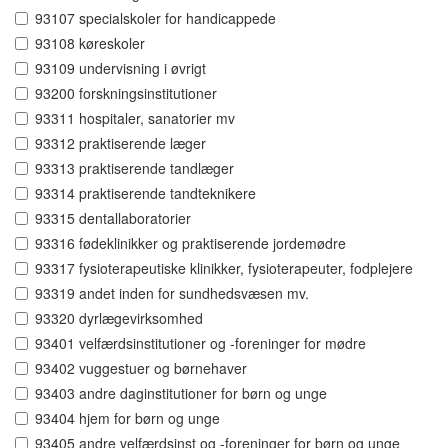
93107 specialskoler for handicappede
93108 køreskoler
93109 undervisning i øvrigt
93200 forskningsinstitutioner
93311 hospitaler, sanatorier mv
93312 praktiserende læger
93313 praktiserende tandlæger
93314 praktiserende tandteknikere
93315 dentallaboratorier
93316 fødeklinikker og praktiserende jordemødre
93317 fysioterapeutiske klinikker, fysioterapeuter, fodplejere
93319 andet inden for sundhedsvæsen mv.
93320 dyrlægevirksomhed
93401 velfærdsinstitutioner og -foreninger for mødre
93402 vuggestuer og børnehaver
93403 andre daginstitutioner for børn og unge
93404 hjem for børn og unge
93405 andre velfærdsinst og -foreninger for børn og unge