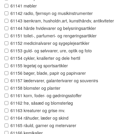
61141 møbler
61142 radio, fjernsyn og musikinstrumenter
61143 isenkram, husholdn.art, kunsthåndv, antikviteter
61144 hårde hvidevarer og belysningsartikler
61151 toilet-, parfumeri- og rengøringsartikler
61152 medicinalvarer og sygeplejeartikler
61153 guld- og sølvvarer, ure, optik og foto
61154 cykler, knallerter og dele hertil
61155 legetøj og sportsartikler
61156 bøger, blade, papir og papirvarer
61157 lædervarer, galanterivarer og souvenirs
61158 blomster og planter
61161 korn, foder- og gødningsstoffer
61162 frø, såsæd og blomsterløg
61163 kreaturer og grise mv.
61164 råhuder, læder og skind
61165 råuld, garner og metervarer
61166 kemikalier