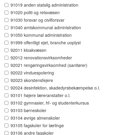
91019 anden statslig administration
91020 politi og retsvæsen
91030 forsvar og civilforsvar
91040 amtskommunal administration
91050 kommunal administration
91999 offentligt ejet, branche uoplyst
92011 kloakvæsen
92012 renovationsvirksomheder
92021 rengøringsvirksomhed (sanitører)
92022 vinduespolering
92023 skorstensfejere
92024 desinfektion, skadedyrsbekæmpelse o.l.
93101 højere læreranstalter o.l.
93102 gymnasier, hf- og studenterkursus
93103 børneskoler
93104 øvrige almenskoler
93105 fagskoler for lærlinge
93106 andre fagskoler