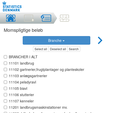
Momspligtige beløb
Branche
Select all
Deselect all
Search
BRANCHER I ALT
11101 landbrug
11102 gartnerier,frugtplantager og planteskoler
11103 anlægsgartnerier
11104 pelsdyravl
11105 biavl
11106 stutterier
11107 kenneler
11201 landbrugsmaskinstationer mv.