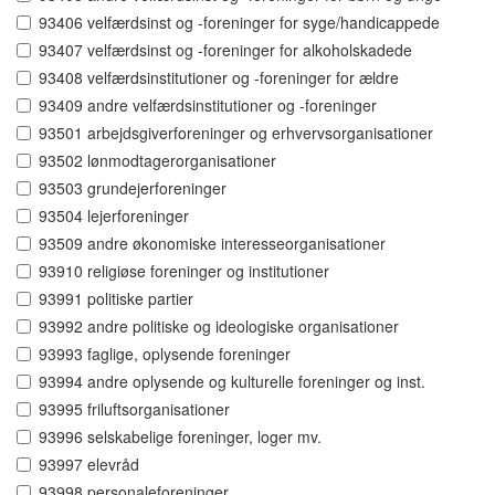
93406 velfærdsinst og -foreninger for syge/handicappede
93407 velfærdsinst og -foreninger for alkoholskadede
93408 velfærdsinstitutioner og -foreninger for ældre
93409 andre velfærdsinstitutioner og -foreninger
93501 arbejdsgiverforeninger og erhvervsorganisationer
93502 lønmodtagerorganisationer
93503 grundejerforeninger
93504 lejerforeninger
93509 andre økonomiske interesseorganisationer
93910 religiøse foreninger og institutioner
93991 politiske partier
93992 andre politiske og ideologiske organisationer
93993 faglige, oplysende foreninger
93994 andre oplysende og kulturelle foreninger og inst.
93995 friluftsorganisationer
93996 selskabelige foreninger, loger mv.
93997 elevråd
93998 personaleforeninger