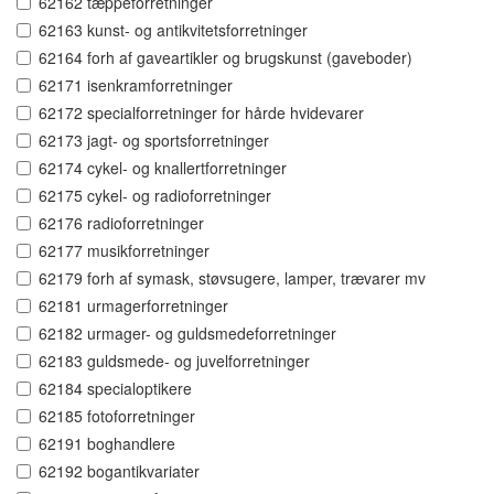
62162 tæppeforretninger
62163 kunst- og antikvitetsforretninger
62164 forh af gaveartikler og brugskunst (gaveboder)
62171 isenkramforretninger
62172 specialforretninger for hårde hvidevarer
62173 jagt- og sportsforretninger
62174 cykel- og knallertforretninger
62175 cykel- og radioforretninger
62176 radioforretninger
62177 musikforretninger
62179 forh af symask, støvsugere, lamper, trævarer mv
62181 urmagerforretninger
62182 urmager- og guldsmedeforretninger
62183 guldsmede- og juvelforretninger
62184 specialoptikere
62185 fotoforretninger
62191 boghandlere
62192 bogantikvariater