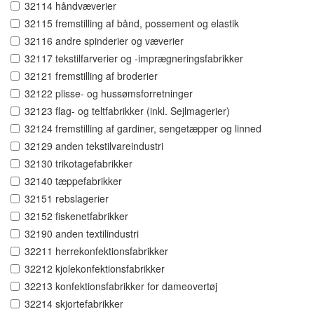
32114 håndvæverier
32115 fremstilling af bånd, possement og elastik
32116 andre spinderier og væverier
32117 tekstilfarverier og -imprægneringsfabrikker
32121 fremstilling af broderier
32122 plisse- og hussømsforretninger
32123 flag- og teltfabrikker (inkl. Sejlmagerier)
32124 fremstilling af gardiner, sengetæpper og linned
32129 anden tekstilvareindustri
32130 trikotagefabrikker
32140 tæppefabrikker
32151 rebslagerier
32152 fiskenetfabrikker
32190 anden textilindustri
32211 herrekonfektionsfabrikker
32212 kjolekonfektionsfabrikker
32213 konfektionsfabrikker for dameovertøj
32214 skjortefabrikker