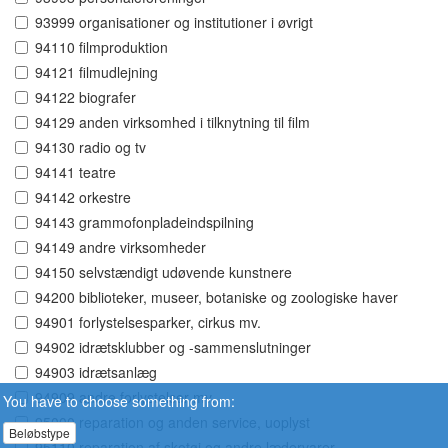
93999 organisationer og institutioner i øvrigt
94110 filmproduktion
94121 filmudlejning
94122 biografer
94129 anden virksomhed i tilknytning til film
94130 radio og tv
94141 teatre
94142 orkestre
94143 grammofonpladeindspilning
94149 andre virksomheder
94150 selvstændigt udøvende kunstnere
94200 biblioteker, museer, botaniske og zoologiske haver
94901 forlystelsesparker, cirkus mv.
94902 idrætsklubber og -sammenslutninger
94903 idrætsanlæg
94909 andre forlystelser mv.
You have to choose something from:
95000 reparation og anden service, uoplyst
Beløbstype
95110 reparation af skotøj og andre lædervarer