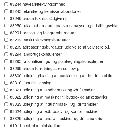
83244 havearkitektvirksomhed
83245 tekniske og kemiske laboratorier
83249 anden teknisk rådgivning
83250 reklamebureauer, markedsanalyse og udstillingsvirks
83291 presse- og telegrambureauer
83292 maskinskrivningsbureauer
83293 adresseringsbureauer, udgivelse af vejvisere o.l.
83294 landbrugskonsulenter
83295 rationaliserings- og planlægningskonsulenter
83299 anden forretningsservice i øvrigt
83300 udlejning/leasing af maskiner og andre driftsmidler
83310 finansiel leasing
83321 udlejning af landbr.mask og -driftsmidler
83322 udlejning af maskiner til bygge- og anlægsvirks
83323 udlejning af industrimask. Og -driftsmidler
83324 udlejning af edb-udstyr og kontormaskiner
83329 udlejning af andre maskiner og driftsmateriel
91011 centraladministration