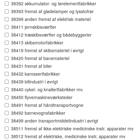
38392 akkumulator- og tørelementfabrikker
38393 fremst af glødelamper og lysstofrør
38399 anden fremst af elektrisk materiel
38411 jernskibsværfter
38412 træskibsværfter og bådebyggerier
38413 skibsmotorfabrikker
38419 fremst af skibsmateriel i øvrigt
38420 fremst af banemateriel
38431 fremst af biler
38432 karosserifabrikker
38439 bilindustri i øvrigt
38440 cykel- og knallertfabrikker mv.
38450 flyvemaskineværksteder
38491 fremst af håndtransportvogne
38492 barnevognsfabrikker
38499 anden transportmiddelindustri i øvrigt
38511 fremst af ikke-elektriske medicinske instr, apparater mv
38512 fremst af elektriske, medicinske instr, apparater mv