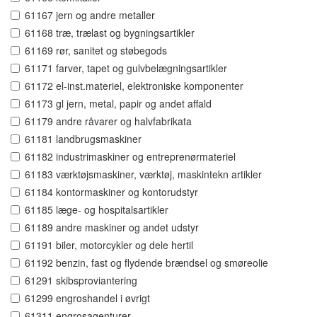
61167 jern og andre metaller
61168 træ, trælast og bygningsartikler
61169 rør, sanitet og støbegods
61171 farver, tapet og gulvbelægningsartikler
61172 el-inst.materiel, elektroniske komponenter
61173 gl jern, metal, papir og andet affald
61179 andre råvarer og halvfabrikata
61181 landbrugsmaskiner
61182 industrimaskiner og entreprenørmateriel
61183 værktøjsmaskiner, værktøj, maskintekn artikler
61184 kontormaskiner og kontorudstyr
61185 læge- og hospitalsartikler
61189 andre maskiner og andet udstyr
61191 biler, motorcykler og dele hertil
61192 benzin, fast og flydende brændsel og smøreolie
61291 skibsproviantering
61299 engroshandel i øvrigt
61311 engrosagenturer