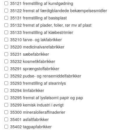
35121 fremstilling af kunstgødning
35122 fremst af færdigblandede bekæmpelsesmidler
35131 fremstilling af basisplast
35132 fremst af plader, folier, rør mv af plast
35133 fremstilling af klæbestrimler
35210 farve- og lakfabrikker
35220 medicinalvarefabrikker
35231 sæbefabrikker
35232 kosmetikfabrikker
35291 sprængstoffabrikker
35292 pudse- og rensemiddelfabrikker
35293 fremstilling af stearinlys
35294 limfabrikker
35295 fremst af lysfølsomt papir og pap
35299 kemisk industri i øvrigt
35300 mineralolieraffinaderier
35401 asfaltfabrikker
35402 tagpapfabrikker