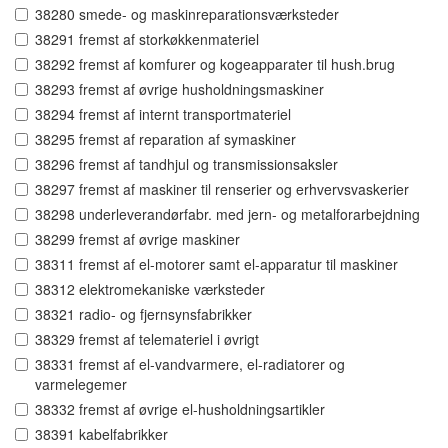
38280 smede- og maskinreparationsværksteder
38291 fremst af storkøkkenmateriel
38292 fremst af komfurer og kogeapparater til hush.brug
38293 fremst af øvrige husholdningsmaskiner
38294 fremst af internt transportmateriel
38295 fremst af reparation af symaskiner
38296 fremst af tandhjul og transmissionsaksler
38297 fremst af maskiner til renserier og erhvervsvaskerier
38298 underleverandørfabr. med jern- og metalforarbejdning
38299 fremst af øvrige maskiner
38311 fremst af el-motorer samt el-apparatur til maskiner
38312 elektromekaniske værksteder
38321 radio- og fjernsynsfabrikker
38329 fremst af telemateriel i øvrigt
38331 fremst af el-vandvarmere, el-radiatorer og
varmelegemer
38332 fremst af øvrige el-husholdningsartikler
38391 kabelfabrikker