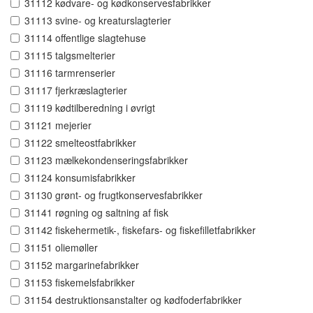
31112 kødvare- og kødkonservesfabrikker
31113 svine- og kreaturslagterier
31114 offentlige slagtehuse
31115 talgsmelterier
31116 tarmrenserier
31117 fjerkræslagterier
31119 kødtilberedning i øvrigt
31121 mejerier
31122 smelteostfabrikker
31123 mælkekondenseringsfabrikker
31124 konsumisfabrikker
31130 grønt- og frugtkonservesfabrikker
31141 røgning og saltning af fisk
31142 fiskehermetik-, fiskefars- og fiskefilletfabrikker
31151 oliemøller
31152 margarinefabrikker
31153 fiskemelsfabrikker
31154 destruktionsanstalter og kødfoderfabrikker