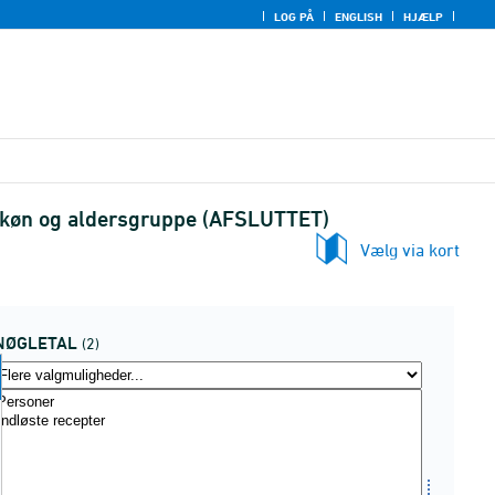
LOG PÅ
ENGLISH
HJÆLP
l, køn og aldersgruppe (AFSLUTTET)
Vælg via kort
NØGLETAL
(2)