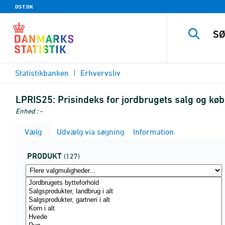
DST.DK
Statistikbanken
Erhvervsliv
LPRIS25:
Prisindeks for jordbrugets salg og kø
Enhed : -
Vælg
Udvælg via søgning
Information
PRODUKT
(127)