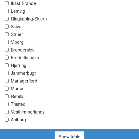
Ikast-Brande
Lemvig
Ringkøbing-Skjern
Skive
Struer
Viborg
Brønderslev
Frederikshavn
Hjørring
Jammerbugt
Mariagerfjord
Morsø
Rebild
Thisted
Vesthimmerlands
Aalborg
Show table