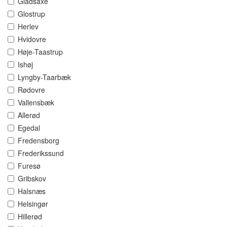
Gladsaxe
Glostrup
Herlev
Hvidovre
Høje-Taastrup
Ishøj
Lyngby-Taarbæk
Rødovre
Vallensbæk
Allerød
Egedal
Fredensborg
Frederikssund
Furesø
Gribskov
Halsnæs
Helsingør
Hillerød