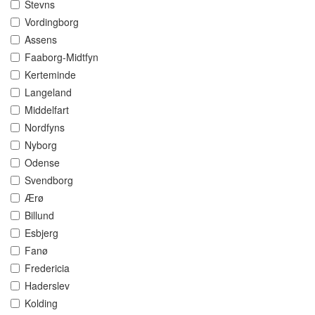
Stevns
Vordingborg
Assens
Faaborg-Midtfyn
Kerteminde
Langeland
Middelfart
Nordfyns
Nyborg
Odense
Svendborg
Ærø
Billund
Esbjerg
Fanø
Fredericia
Haderslev
Kolding