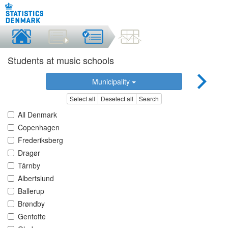
Students at music schools
Municipality
Select all
Deselect all
Search
All Denmark
Copenhagen
Frederiksberg
Dragør
Tårnby
Albertslund
Ballerup
Brøndby
Gentofte