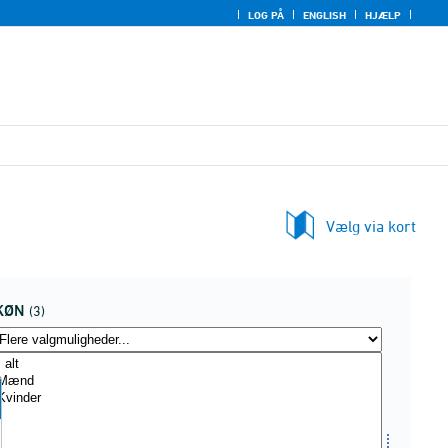
LOG PÅ
ENGLISH
HJÆLP
Vælg via kort
KØN
(3)