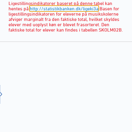
Ligestillingsindikatorer baseret på denne tabel kan
hentes på
http://statistikbanken.dk/ligeki3a
Basen for
ligestillingsindikatoren for eleverne på musikskolerne
afviger marginalt fra den faktiske total, hvilket skyldes
elever med uoplyst køn er blevet frasorteret. Den
faktiske total for elever kan findes i tabellen SKOLM02B.