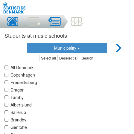
Students at music schools
Municipality
Select all
Deselect all
Search
All Denmark
Copenhagen
Frederiksberg
Dragør
Tårnby
Albertslund
Ballerup
Brøndby
Gentofte