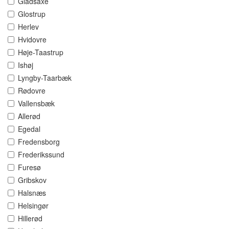
Gladsaxe
Glostrup
Herlev
Hvidovre
Høje-Taastrup
Ishøj
Lyngby-Taarbæk
Rødovre
Vallensbæk
Allerød
Egedal
Fredensborg
Frederikssund
Furesø
Gribskov
Halsnæs
Helsingør
Hillerød