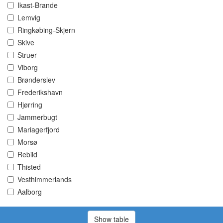
Ikast-Brande
Lemvig
Ringkøbing-Skjern
Skive
Struer
Viborg
Brønderslev
Frederikshavn
Hjørring
Jammerbugt
Mariagerfjord
Morsø
Rebild
Thisted
Vesthimmerlands
Aalborg
Show table