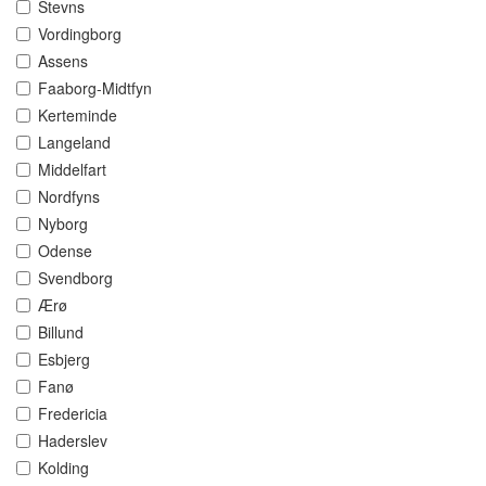
Stevns
Vordingborg
Assens
Faaborg-Midtfyn
Kerteminde
Langeland
Middelfart
Nordfyns
Nyborg
Odense
Svendborg
Ærø
Billund
Esbjerg
Fanø
Fredericia
Haderslev
Kolding