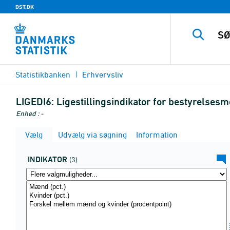
DST.DK
Statistikbanken
Erhvervsliv
LIGEDI6:
Ligestillingsindikator for bestyrelses
Enhed : -
Vælg
Udvælg via søgning
Information
INDIKATOR
(3)