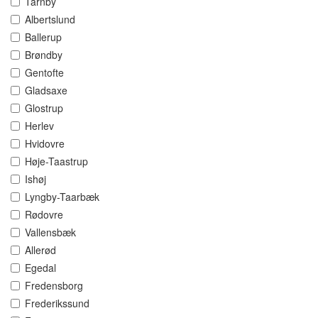
Tårnby
Albertslund
Ballerup
Brøndby
Gentofte
Gladsaxe
Glostrup
Herlev
Hvidovre
Høje-Taastrup
Ishøj
Lyngby-Taarbæk
Rødovre
Vallensbæk
Allerød
Egedal
Fredensborg
Frederikssund