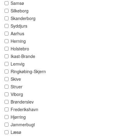
Samsø
Silkeborg
Skanderborg
Syddjurs
Aarhus
Herning
Holstebro
Ikast-Brande
Lemvig
Ringkøbing-Skjern
Skive
Struer
Viborg
Brønderslev
Frederikshavn
Hjørring
Jammerbugt
Læsø