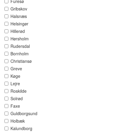
Furesø
Gribskov
Halsnæs
Helsingør
Hillerød
Hørsholm
Rudersdal
Bornholm
Christiansø
Greve
Køge
Lejre
Roskilde
Solrød
Faxe
Guldborgsund
Holbæk
Kalundborg