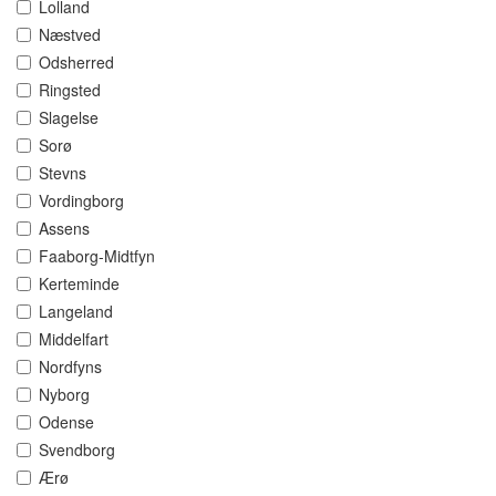
Lolland
Næstved
Odsherred
Ringsted
Slagelse
Sorø
Stevns
Vordingborg
Assens
Faaborg-Midtfyn
Kerteminde
Langeland
Middelfart
Nordfyns
Nyborg
Odense
Svendborg
Ærø