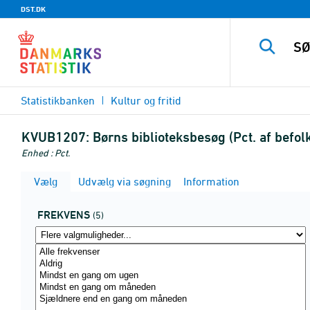
DST.DK
Statistikbanken
Kultur og fritid
KVUB1207:
Børns biblioteksbesøg (Pct. af befo
Enhed : Pct.
Vælg
Udvælg via søgning
Information
FREKVENS
(5)