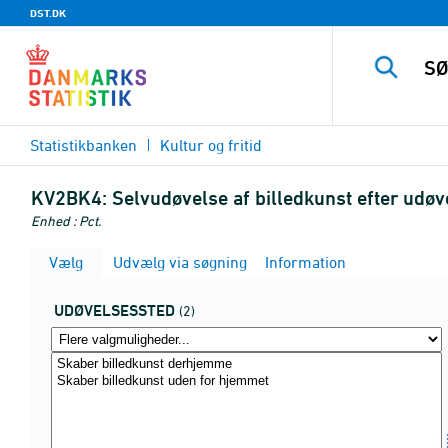
DST.DK
Statistikbanken
Kultur og fritid
KV2BK4:
Selvudøvelse af billedkunst efter udøv
Enhed : Pct.
Vælg
Udvælg via søgning
Information
UDØVELSESSTED
(2)