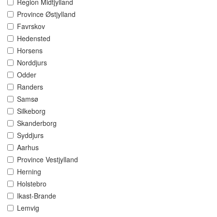
Region Midtjylland
Province Østjylland
Favrskov
Hedensted
Horsens
Norddjurs
Odder
Randers
Samsø
Silkeborg
Skanderborg
Syddjurs
Aarhus
Province Vestjylland
Herning
Holstebro
Ikast-Brande
Lemvig