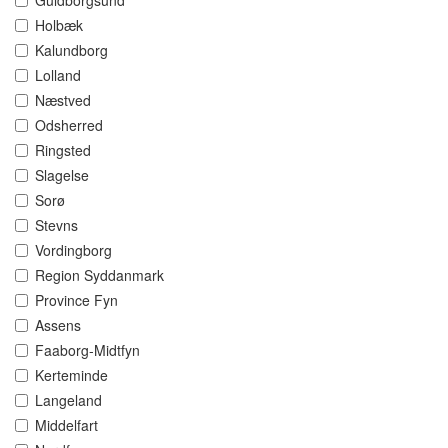
Guldborgsund
Holbæk
Kalundborg
Lolland
Næstved
Odsherred
Ringsted
Slagelse
Sorø
Stevns
Vordingborg
Region Syddanmark
Province Fyn
Assens
Faaborg-Midtfyn
Kerteminde
Langeland
Middelfart