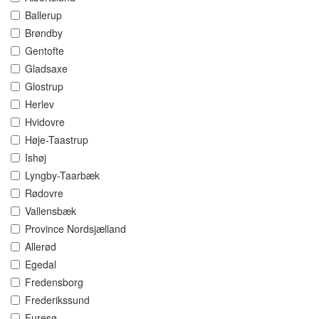
Ballerup
Brøndby
Gentofte
Gladsaxe
Glostrup
Herlev
Hvidovre
Høje-Taastrup
Ishøj
Lyngby-Taarbæk
Rødovre
Vallensbæk
Province Nordsjælland
Allerød
Egedal
Fredensborg
Frederikssund
Furesø