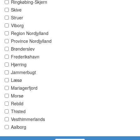
Ringkøbing-Skjern
Skive
Struer
Viborg
Region Nordjylland
Province Nordjylland
Brønderslev
Frederikshavn
Hjørring
Jammerbugt
Læsø
Mariagerfjord
Morsø
Rebild
Thisted
Vesthimmerlands
Aalborg