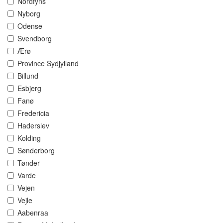
Nordfyns
Nyborg
Odense
Svendborg
Ærø
Province Sydjylland
Billund
Esbjerg
Fanø
Fredericia
Haderslev
Kolding
Sønderborg
Tønder
Varde
Vejen
Vejle
Aabenraa