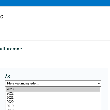
kulturemne
ÅR