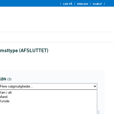
LOG PÅ
ENGLISH
HJÆLP
komsttype (AFSLUTTET)
KØN
(3)