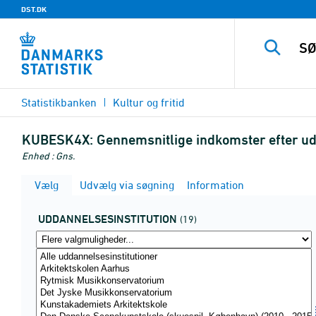
DST.DK
Statistikbanken
Kultur og fritid
KUBESK4X:
Gennemsnitlige indkomster efter ud
Enhed : Gns.
Vælg
Udvælg via søgning
Information
UDDANNELSESINSTITUTION
(19)