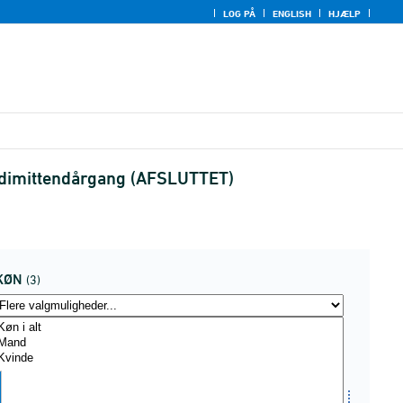
LOG PÅ
ENGLISH
HJÆLP
g dimittendårgang (AFSLUTTET)
KØN
(3)