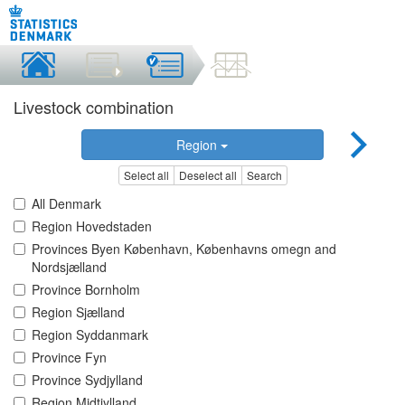
Livestock combination
Region
Select all
Deselect all
Search
All Denmark
Region Hovedstaden
Provinces Byen København, Københavns omegn and
Nordsjælland
Province Bornholm
Region Sjælland
Region Syddanmark
Province Fyn
Province Sydjylland
Region Midtjylland