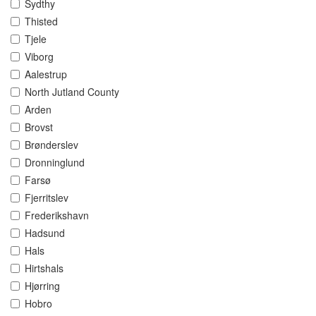
Sydthy
Thisted
Tjele
Viborg
Aalestrup
North Jutland County
Arden
Brovst
Brønderslev
Dronninglund
Farsø
Fjerritslev
Frederikshavn
Hadsund
Hals
Hirtshals
Hjørring
Hobro