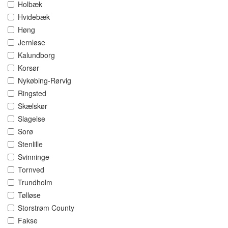
Holbæk
Hvidebæk
Høng
Jernløse
Kalundborg
Korsør
Nykøbing-Rørvig
Ringsted
Skælskør
Slagelse
Sorø
Stenlille
Svinninge
Tornved
Trundholm
Tølløse
Storstrøm County
Fakse