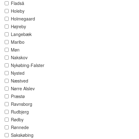
Fladså
Holeby
Holmegaard
Højreby
Langebæk
Maribo
Møn
Nakskov
Nykøbing-Falster
Nysted
Næstved
Nørre Alslev
Præstø
Ravnsborg
Rudbjerg
Rødby
Rønnede
Sakskøbing