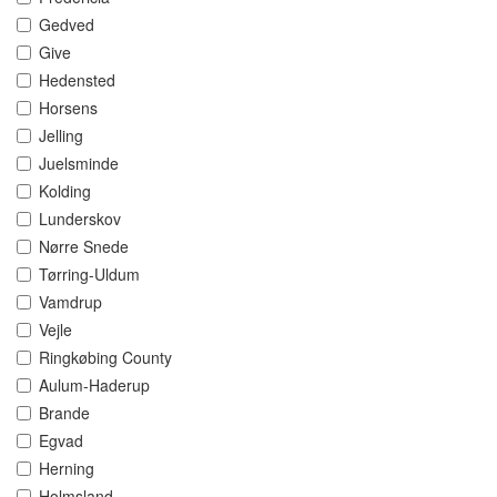
Gedved
Give
Hedensted
Horsens
Jelling
Juelsminde
Kolding
Lunderskov
Nørre Snede
Tørring-Uldum
Vamdrup
Vejle
Ringkøbing County
Aulum-Haderup
Brande
Egvad
Herning
Holmsland