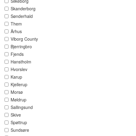
Silkeborg
Skanderborg
Sønderhald
Them
Århus
Viborg County
Bjerringbro
Fjends
Hanstholm
Hvorslev
Karup
Kjellerup
Morsø
Møldrup
Sallingsund
Skive
Spøttrup
Sundsøre