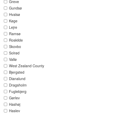
Greve
Gundsø
Hvalsø
Køge
Lejre
Ramsø
Roskilde
Skovbo
Solrød
Vallø
West Zealand County
Bjergsted
Dianalund
Dragsholm
Fuglebjerg
Gørlev
Hashøj
Haslev