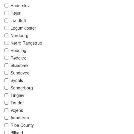
Haderslev
Højer
Lundtoft
Løgumkloster
Nordborg
Nørre Rangstrup
Rødding
Rødekro
Skærbæk
Sundeved
Sydals
Sønderborg
Tinglev
Tønder
Vojens
Aabenraa
Ribe County
Billund