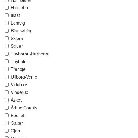
Holstebro
Ikast
Lemvig
Ringkøbing
Skjern
Struer
Thyborøn-Harboøre
Thyholm
Trehøje
Ulfborg-Vemb
Videbæk
Vinderup
Åskov
Århus County
Ebeltoft
Galten
Gjern