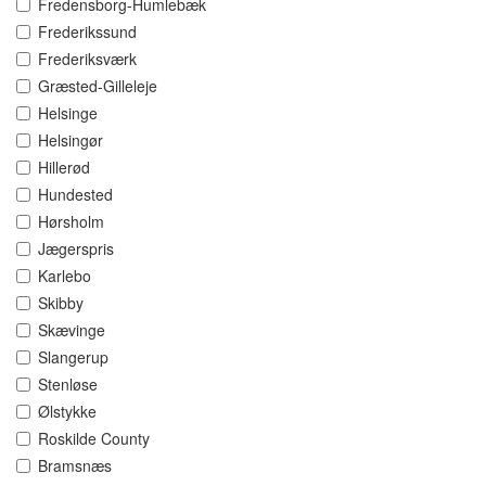
Fredensborg-Humlebæk
Frederikssund
Frederiksværk
Græsted-Gilleleje
Helsinge
Helsingør
Hillerød
Hundested
Hørsholm
Jægerspris
Karlebo
Skibby
Skævinge
Slangerup
Stenløse
Ølstykke
Roskilde County
Bramsnæs