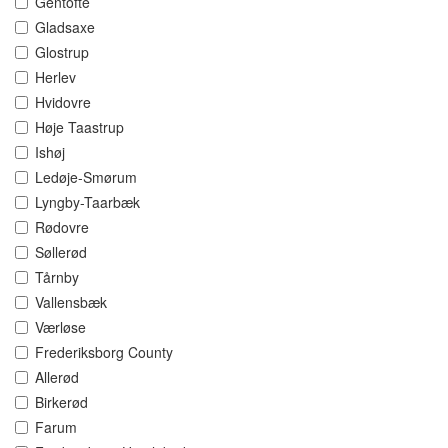
Gentofte
Gladsaxe
Glostrup
Herlev
Hvidovre
Høje Taastrup
Ishøj
Ledøje-Smørum
Lyngby-Taarbæk
Rødovre
Søllerød
Tårnby
Vallensbæk
Værløse
Frederiksborg County
Allerød
Birkerød
Farum