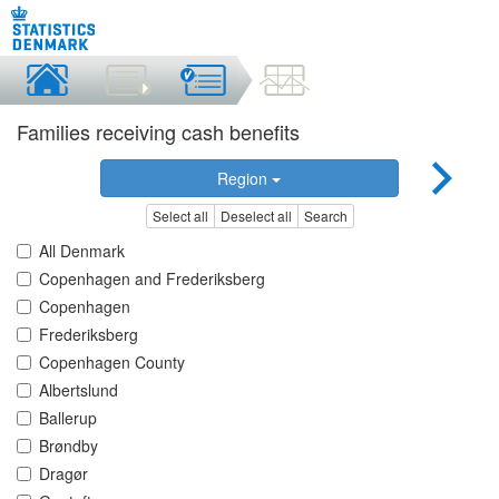
Families receiving cash benefits
Region
Select all
Deselect all
Search
All Denmark
Copenhagen and Frederiksberg
Copenhagen
Frederiksberg
Copenhagen County
Albertslund
Ballerup
Brøndby
Dragør