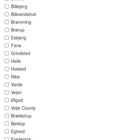
Blåbjerg
Blåvandshuk
Bramming
Brørup
Esbjerg
Fanø
Grindsted
Helle
Holsted
Ribe
Varde
Vejen
Ølgod
Vejle County
Brædstrup
Børkop
Egtved
Fredericia