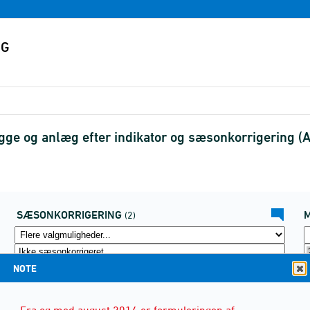
gge og anlæg efter indikator og sæsonkorrigering 
SÆSONKORRIGERING
(2)
NOTE
Fra og med august 2014 er formuleringen af