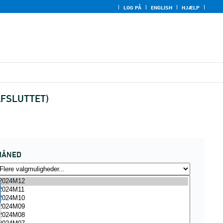
LOG PÅ
ENGLISH
HJÆLP
(AFSLUTTET)
MÅNED