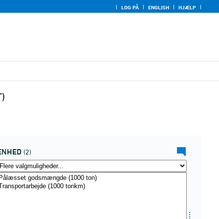
LOG PÅ
ENGLISH
HJÆLP
T)
ENHED
(2)