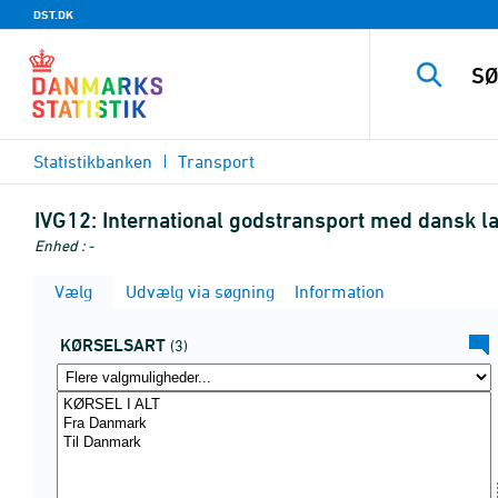
DST.DK
Statistikbanken
Transport
IVG12:
International godstransport med dansk la
Enhed : -
Vælg
Udvælg via søgning
Information
KØRSELSART
(3)