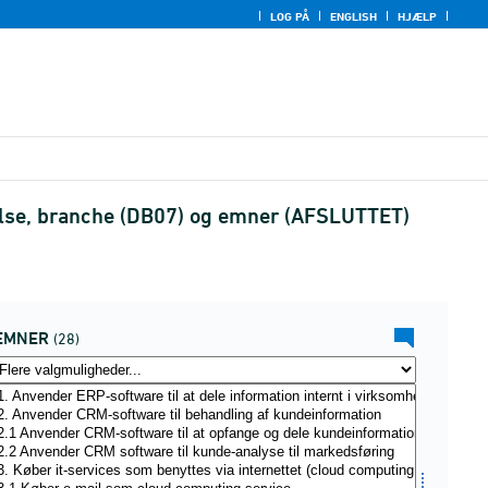
LOG PÅ
ENGLISH
HJÆLP
relse, branche (DB07) og emner (AFSLUTTET)
EMNER
(28)