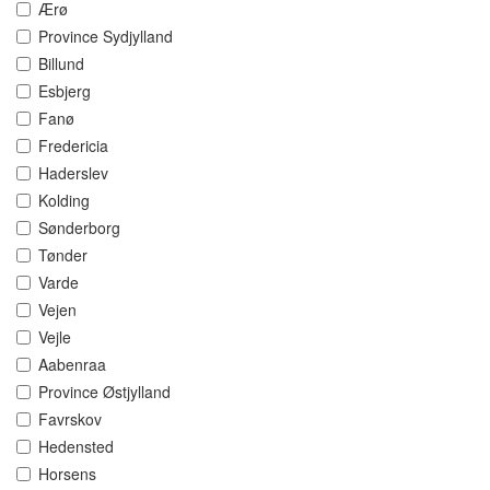
Ærø
Province Sydjylland
Billund
Esbjerg
Fanø
Fredericia
Haderslev
Kolding
Sønderborg
Tønder
Varde
Vejen
Vejle
Aabenraa
Province Østjylland
Favrskov
Hedensted
Horsens