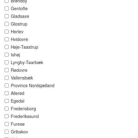
Brøndby
Gentofte
Gladsaxe
Glostrup
Herlev
Hvidovre
Høje-Taastrup
Ishøj
Lyngby-Taarbæk
Rødovre
Vallensbæk
Province Nordsjælland
Allerød
Egedal
Fredensborg
Frederikssund
Furesø
Gribskov