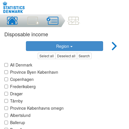
Disposable income
Region
Select all
Deselect all
Search
All Denmark
Province Byen København
Copenhagen
Frederiksberg
Dragør
Tårnby
Province Københavns omegn
Albertslund
Ballerup