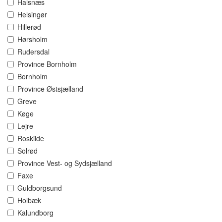
Halsnæs
Helsingør
Hillerød
Hørsholm
Rudersdal
Province Bornholm
Bornholm
Province Østsjælland
Greve
Køge
Lejre
Roskilde
Solrød
Province Vest- og Sydsjælland
Faxe
Guldborgsund
Holbæk
Kalundborg