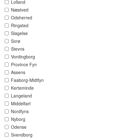
Lolland
Næstved
Odsherred
Ringsted
Slagelse
Sorø
Stevns
Vordingborg
Province Fyn
Assens
Faaborg-Midtfyn
Kerteminde
Langeland
Middelfart
Nordfyns
Nyborg
Odense
Svendborg