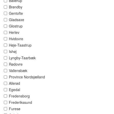
Ballerup
Brøndby
Gentofte
Gladsaxe
Glostrup
Herlev
Hvidovre
Høje-Taastrup
Ishøj
Lyngby-Taarbæk
Rødovre
Vallensbæk
Province Nordsjælland
Allerød
Egedal
Fredensborg
Frederikssund
Furesø