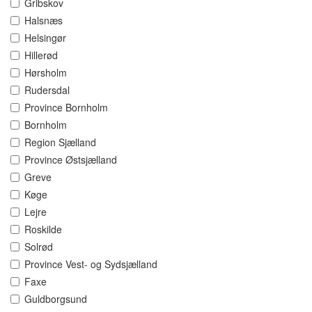
Gribskov
Halsnæs
Helsingør
Hillerød
Hørsholm
Rudersdal
Province Bornholm
Bornholm
Region Sjælland
Province Østsjælland
Greve
Køge
Lejre
Roskilde
Solrød
Province Vest- og Sydsjælland
Faxe
Guldborgsund