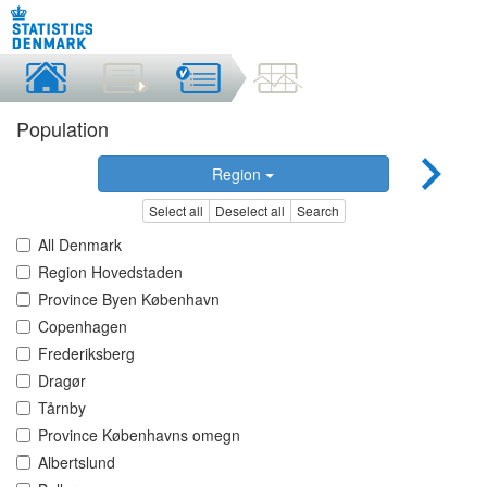
Population
Region
Select all
Deselect all
Search
All Denmark
Region Hovedstaden
Province Byen København
Copenhagen
Frederiksberg
Dragør
Tårnby
Province Københavns omegn
Albertslund