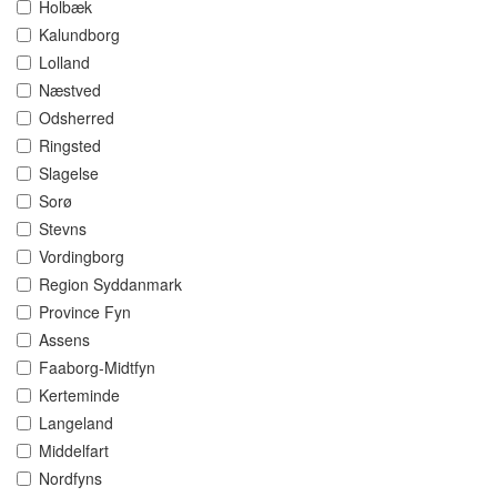
Holbæk
Kalundborg
Lolland
Næstved
Odsherred
Ringsted
Slagelse
Sorø
Stevns
Vordingborg
Region Syddanmark
Province Fyn
Assens
Faaborg-Midtfyn
Kerteminde
Langeland
Middelfart
Nordfyns