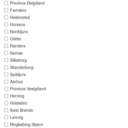
Province Østjylland
Favrskov
Hedensted
Horsens
Norddjurs
Odder
Randers
Samsø
Silkeborg
Skanderborg
Syddjurs
Aarhus
Province Vestjylland
Herning
Holstebro
Ikast-Brande
Lemvig
Ringkøbing-Skjern