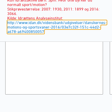
normalt sport/motion?
Stikprøvestørrelse: 2007: 1930, 2011: 1899 og 2016:
3066.
Kilde: Idrættens Analyseinstitut:
http://www.idan.dk/vidensbank/udgivelser/danskernes-
motions-og-sportsvaner-2016/03e7c32f-151c-44d2-
a678-a69400850057