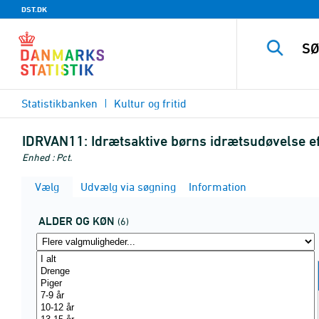
DST.DK
Statistikbanken
Kultur og fritid
IDRVAN11:
Idrætsaktive børns idrætsudøvelse e
Enhed : Pct.
Vælg
Udvælg via søgning
Information
ALDER OG KØN
(6)