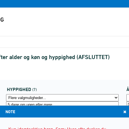
fter alder og køn og hyppighed (AFSLUTTET)
HYPPIGHED
(7)
NOTE
Kun idrætsaktive børn. Spm: Hvor ofte dyrker du