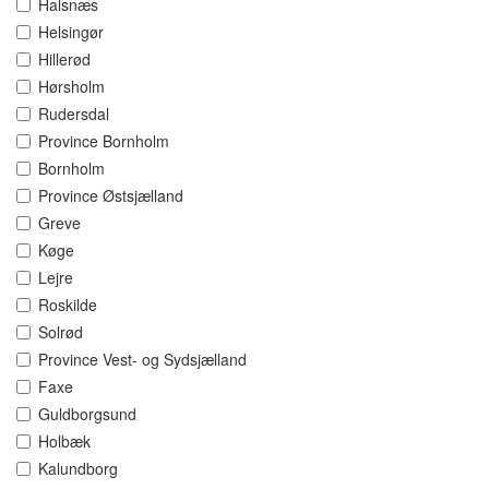
Halsnæs
Helsingør
Hillerød
Hørsholm
Rudersdal
Province Bornholm
Bornholm
Province Østsjælland
Greve
Køge
Lejre
Roskilde
Solrød
Province Vest- og Sydsjælland
Faxe
Guldborgsund
Holbæk
Kalundborg