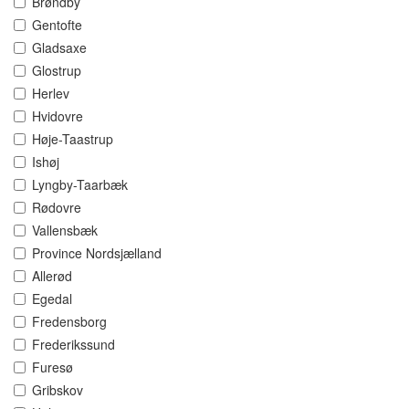
Brøndby
Gentofte
Gladsaxe
Glostrup
Herlev
Hvidovre
Høje-Taastrup
Ishøj
Lyngby-Taarbæk
Rødovre
Vallensbæk
Province Nordsjælland
Allerød
Egedal
Fredensborg
Frederikssund
Furesø
Gribskov