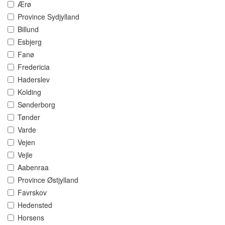
Ærø
Province Sydjylland
Billund
Esbjerg
Fanø
Fredericia
Haderslev
Kolding
Sønderborg
Tønder
Varde
Vejen
Vejle
Aabenraa
Province Østjylland
Favrskov
Hedensted
Horsens