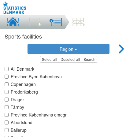
Sports facilities
Region
Select all
Deselect all
Search
All Denmark
Province Byen København
Copenhagen
Frederiksberg
Dragør
Tårnby
Province Københavns omegn
Albertslund
Ballerup