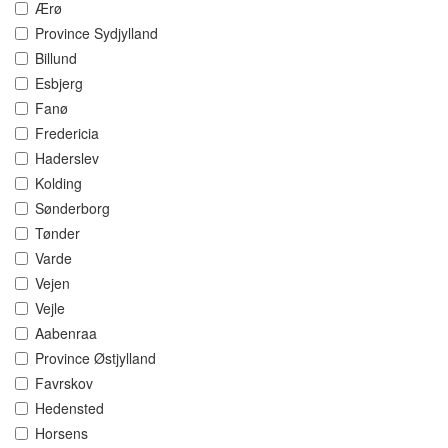
Ærø
Province Sydjylland
Billund
Esbjerg
Fanø
Fredericia
Haderslev
Kolding
Sønderborg
Tønder
Varde
Vejen
Vejle
Aabenraa
Province Østjylland
Favrskov
Hedensted
Horsens