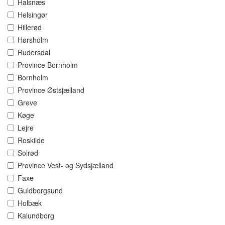
Halsnæs
Helsingør
Hillerød
Hørsholm
Rudersdal
Province Bornholm
Bornholm
Province Østsjælland
Greve
Køge
Lejre
Roskilde
Solrød
Province Vest- og Sydsjælland
Faxe
Guldborgsund
Holbæk
Kalundborg