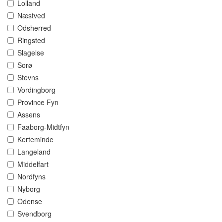
Lolland
Næstved
Odsherred
Ringsted
Slagelse
Sorø
Stevns
Vordingborg
Province Fyn
Assens
Faaborg-Midtfyn
Kerteminde
Langeland
Middelfart
Nordfyns
Nyborg
Odense
Svendborg