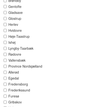
Brøndby
Gentofte
Gladsaxe
Glostrup
Herlev
Hvidovre
Høje-Taastrup
Ishøj
Lyngby-Taarbæk
Rødovre
Vallensbæk
Province Nordsjælland
Allerød
Egedal
Fredensborg
Frederikssund
Furesø
Gribskov