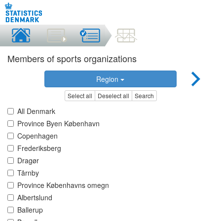
Members of sports organizations
Region
Select all
Deselect all
Search
All Denmark
Province Byen København
Copenhagen
Frederiksberg
Dragør
Tårnby
Province Københavns omegn
Albertslund
Ballerup