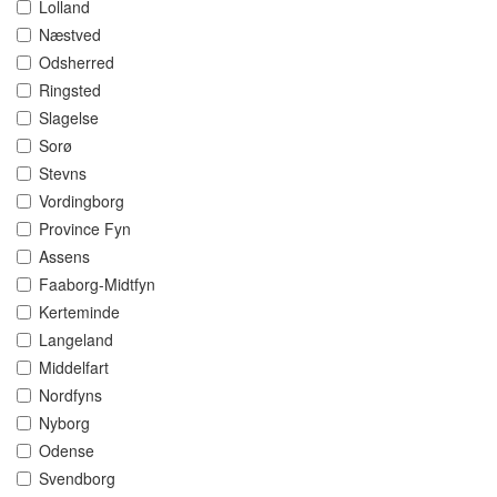
Lolland
Næstved
Odsherred
Ringsted
Slagelse
Sorø
Stevns
Vordingborg
Province Fyn
Assens
Faaborg-Midtfyn
Kerteminde
Langeland
Middelfart
Nordfyns
Nyborg
Odense
Svendborg