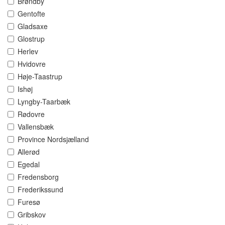
Brøndby
Gentofte
Gladsaxe
Glostrup
Herlev
Hvidovre
Høje-Taastrup
Ishøj
Lyngby-Taarbæk
Rødovre
Vallensbæk
Province Nordsjælland
Allerød
Egedal
Fredensborg
Frederikssund
Furesø
Gribskov