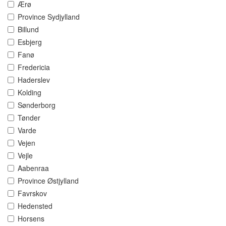
Ærø
Province Sydjylland
Billund
Esbjerg
Fanø
Fredericia
Haderslev
Kolding
Sønderborg
Tønder
Varde
Vejen
Vejle
Aabenraa
Province Østjylland
Favrskov
Hedensted
Horsens