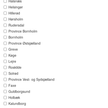
Halsnæs
Helsingør
Hillerød
Hørsholm
Rudersdal
Province Bornholm
Bornholm
Province Østsjælland
Greve
Køge
Lejre
Roskilde
Solrød
Province Vest- og Sydsjælland
Faxe
Guldborgsund
Holbæk
Kalundborg