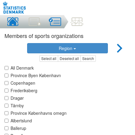
Members of sports organizations
Region
Select all
Deselect all
Search
All Denmark
Province Byen København
Copenhagen
Frederiksberg
Dragør
Tårnby
Province Københavns omegn
Albertslund
Ballerup