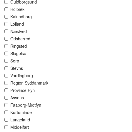
Guldborgsund
Holbæk
Kalundborg
Lolland
Næstved
Odsherred
Ringsted
Slagelse
Sorø
Stevns
Vordingborg
Region Syddanmark
Province Fyn
Assens
Faaborg-Midtfyn
Kerteminde
Langeland
Middelfart