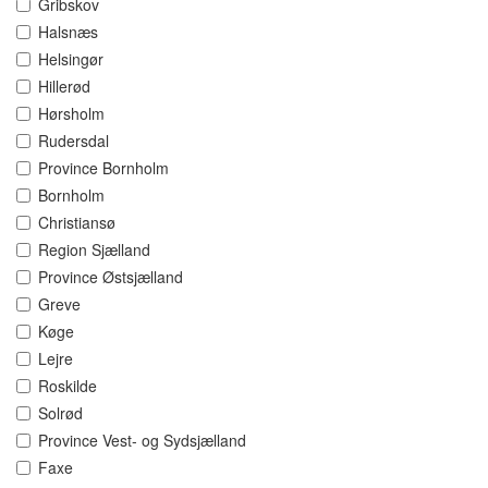
Gribskov
Halsnæs
Helsingør
Hillerød
Hørsholm
Rudersdal
Province Bornholm
Bornholm
Christiansø
Region Sjælland
Province Østsjælland
Greve
Køge
Lejre
Roskilde
Solrød
Province Vest- og Sydsjælland
Faxe