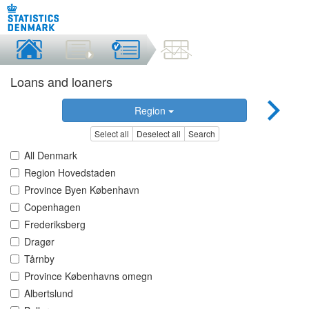
Loans and loaners
Region
Select all
Deselect all
Search
All Denmark
Region Hovedstaden
Province Byen København
Copenhagen
Frederiksberg
Dragør
Tårnby
Province Københavns omegn
Albertslund