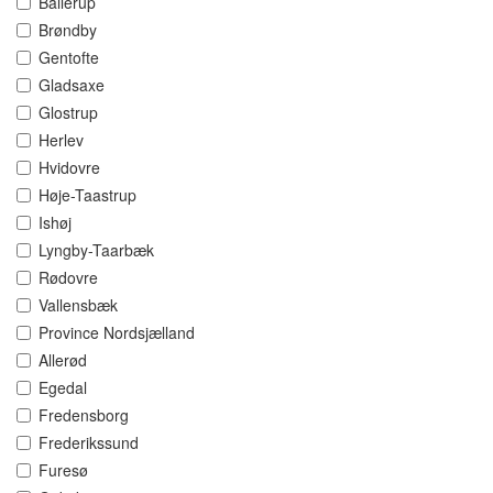
Ballerup
Brøndby
Gentofte
Gladsaxe
Glostrup
Herlev
Hvidovre
Høje-Taastrup
Ishøj
Lyngby-Taarbæk
Rødovre
Vallensbæk
Province Nordsjælland
Allerød
Egedal
Fredensborg
Frederikssund
Furesø