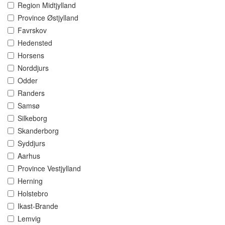
Region Midtjylland
Province Østjylland
Favrskov
Hedensted
Horsens
Norddjurs
Odder
Randers
Samsø
Silkeborg
Skanderborg
Syddjurs
Aarhus
Province Vestjylland
Herning
Holstebro
Ikast-Brande
Lemvig