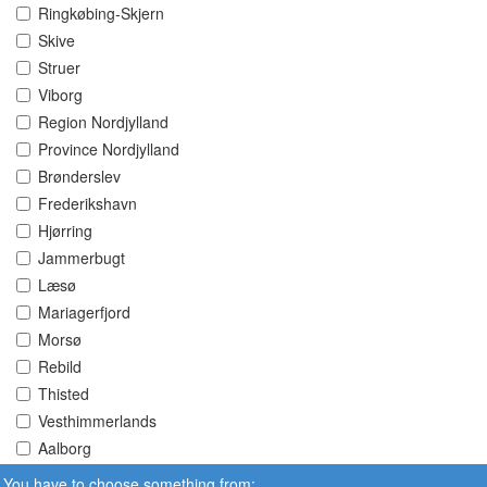
Ringkøbing-Skjern
Skive
Struer
Viborg
Region Nordjylland
Province Nordjylland
Brønderslev
Frederikshavn
Hjørring
Jammerbugt
Læsø
Mariagerfjord
Morsø
Rebild
Thisted
Vesthimmerlands
Aalborg
You have to choose something from: