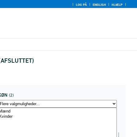
LOG PÅ
ENGLISH
HJÆLP
e (AFSLUTTET)
KØN
(2)