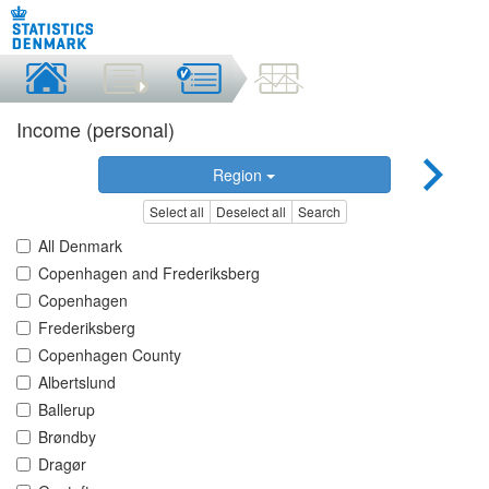
Income (personal)
Region
Select all
Deselect all
Search
All Denmark
Copenhagen and Frederiksberg
Copenhagen
Frederiksberg
Copenhagen County
Albertslund
Ballerup
Brøndby
Dragør