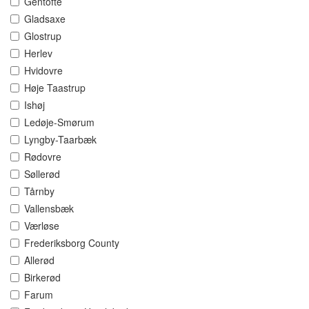
Gentofte
Gladsaxe
Glostrup
Herlev
Hvidovre
Høje Taastrup
Ishøj
Ledøje-Smørum
Lyngby-Taarbæk
Rødovre
Søllerød
Tårnby
Vallensbæk
Værløse
Frederiksborg County
Allerød
Birkerød
Farum