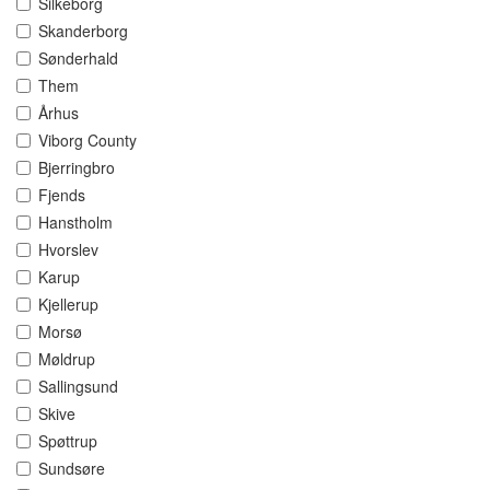
Silkeborg
Skanderborg
Sønderhald
Them
Århus
Viborg County
Bjerringbro
Fjends
Hanstholm
Hvorslev
Karup
Kjellerup
Morsø
Møldrup
Sallingsund
Skive
Spøttrup
Sundsøre