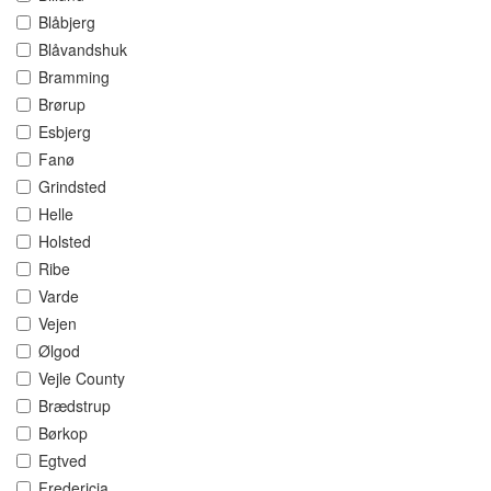
Blåbjerg
Blåvandshuk
Bramming
Brørup
Esbjerg
Fanø
Grindsted
Helle
Holsted
Ribe
Varde
Vejen
Ølgod
Vejle County
Brædstrup
Børkop
Egtved
Fredericia