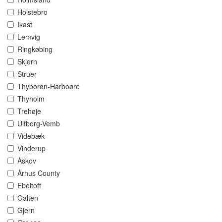
Holstebro
Ikast
Lemvig
Ringkøbing
Skjern
Struer
Thyborøn-Harboøre
Thyholm
Trehøje
Ulfborg-Vemb
Videbæk
Vinderup
Åskov
Århus County
Ebeltoft
Galten
Gjern