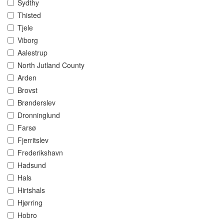
Sydthy
Thisted
Tjele
Viborg
Aalestrup
North Jutland County
Arden
Brovst
Brønderslev
Dronninglund
Farsø
Fjerritslev
Frederikshavn
Hadsund
Hals
Hirtshals
Hjørring
Hobro