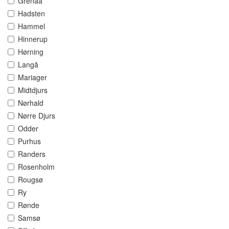
Grenaa
Hadsten
Hammel
Hinnerup
Hørning
Langå
Mariager
Midtdjurs
Nørhald
Nørre Djurs
Odder
Purhus
Randers
Rosenholm
Rougsø
Ry
Rønde
Samsø