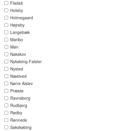
Fladså
Holeby
Holmegaard
Højreby
Langebæk
Maribo
Møn
Nakskov
Nykøbing-Falster
Nysted
Næstved
Nørre Alslev
Præstø
Ravnsborg
Rudbjerg
Rødby
Rønnede
Sakskøbing