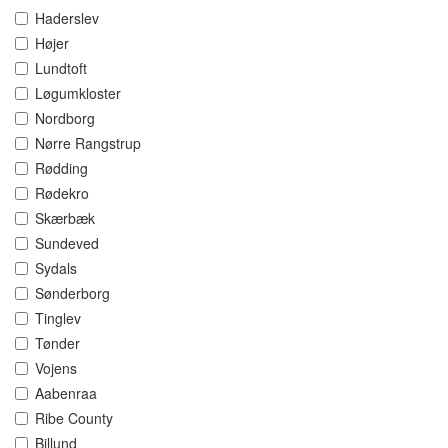
Haderslev
Højer
Lundtoft
Løgumkloster
Nordborg
Nørre Rangstrup
Rødding
Rødekro
Skærbæk
Sundeved
Sydals
Sønderborg
Tinglev
Tønder
Vojens
Aabenraa
Ribe County
Billund