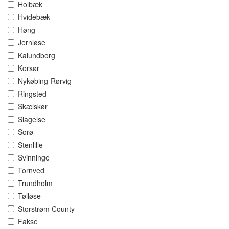
Holbæk
Hvidebæk
Høng
Jernløse
Kalundborg
Korsør
Nykøbing-Rørvig
Ringsted
Skælskør
Slagelse
Sorø
Stenlille
Svinninge
Tornved
Trundholm
Tølløse
Storstrøm County
Fakse