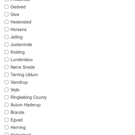
Gedved
Give
Hedensted
Horsens
Jelling
Juelsminde
Kolding
Lunderskov
Nørre Snede
Tørring-Uldum
Vamdrup
Vejle
Ringkøbing County
Aulum-Haderup
Brande
Egvad
Herning
Holmsland