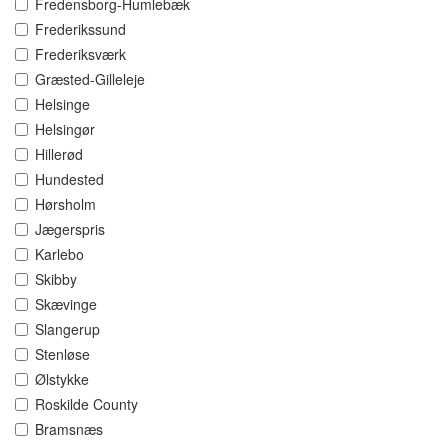
Fredensborg-Humlebæk
Frederikssund
Frederiksværk
Græsted-Gilleleje
Helsinge
Helsingør
Hillerød
Hundested
Hørsholm
Jægerspris
Karlebo
Skibby
Skævinge
Slangerup
Stenløse
Ølstykke
Roskilde County
Bramsnæs