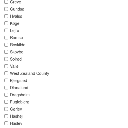
Greve
Gundsø
Hvalsø
Køge
Lejre
Ramsø
Roskilde
Skovbo
Solrød
Vallø
West Zealand County
Bjergsted
Dianalund
Dragsholm
Fuglebjerg
Gørlev
Hashøj
Haslev