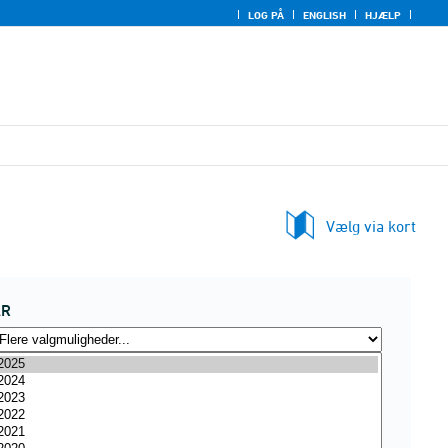
LOG PÅ
ENGLISH
HJÆLP
Vælg via kort
ÅR