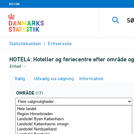
DST.DK
Statistikbanken
Erhvervsliv
HOTEL4:
Hoteller og feriecentre efter område og
Enhed : -
Vælg
Udvælg via søgning
Information
OMRÅDE
(17)