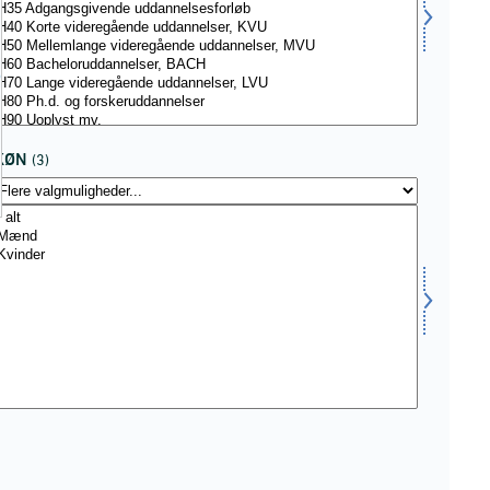
sced-
KØN
(3)