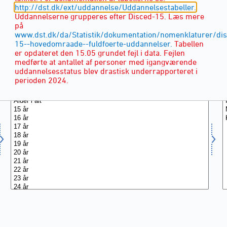
http://dst.dk/ext/uddannelse/Uddannelsestabeller.
Uddannelserne grupperes efter Disced-15. Læs mere
på
www.dst.dk/da/Statistik/dokumentation/nomenklaturer/di
15--hovedomraade--fuldfoerte-uddannelser.
Tabellen
er opdateret den 15.05 grundet fejl i data. Fejlen
medførte at antallet af personer med igangværende
uddannelsesstatus blev drastisk underrapporteret i
ALDER
(16)
perioden 2024.