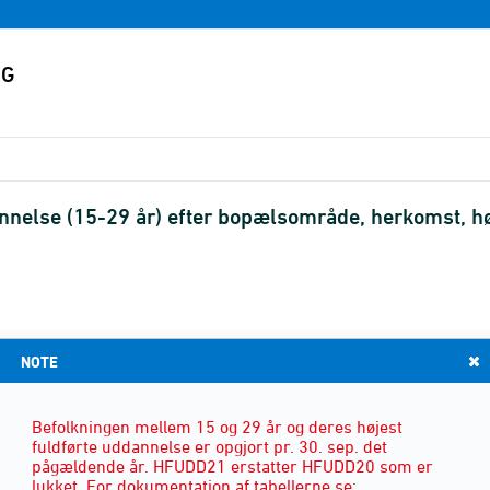
nnelse (15-29 år) efter bopælsområde, herkomst, h
NOTE
HERKOMST
(4)
Befolkningen mellem 15 og 29 år og deres højest
fuldførte uddannelse er opgjort pr. 30. sep. det
pågældende år. HFUDD21 erstatter HFUDD20 som er
lukket. For dokumentation af tabellerne se: