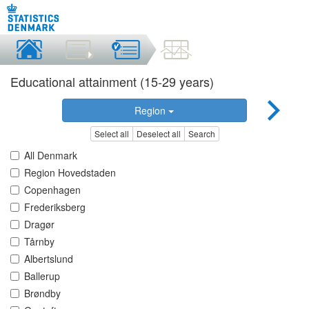
Educational attainment (15-29 years)
Region
Select all
Deselect all
Search
All Denmark
Region Hovedstaden
Copenhagen
Frederiksberg
Dragør
Tårnby
Albertslund
Ballerup
Brøndby