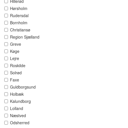
Hillerød
Hørsholm
Rudersdal
Bornholm
Christiansø
Region Sjælland
Greve
Køge
Lejre
Roskilde
Solrød
Faxe
Guldborgsund
Holbæk
Kalundborg
Lolland
Næstved
Odsherred