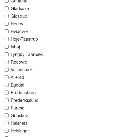
Gentofte
Gladsaxe
Glostrup
Herlev
Hvidovre
Høje-Taastrup
Ishøj
Lyngby-Taarbæk
Rødovre
Vallensbæk
Allerød
Egedal
Fredensborg
Frederikssund
Furesø
Gribskov
Halsnæs
Helsingør