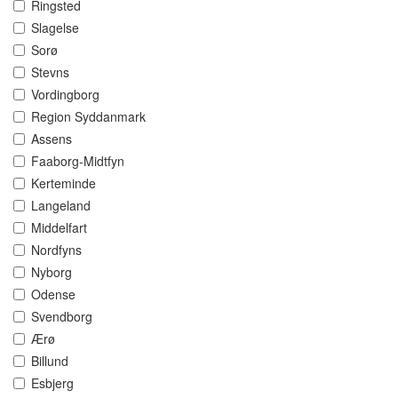
Ringsted
Slagelse
Sorø
Stevns
Vordingborg
Region Syddanmark
Assens
Faaborg-Midtfyn
Kerteminde
Langeland
Middelfart
Nordfyns
Nyborg
Odense
Svendborg
Ærø
Billund
Esbjerg