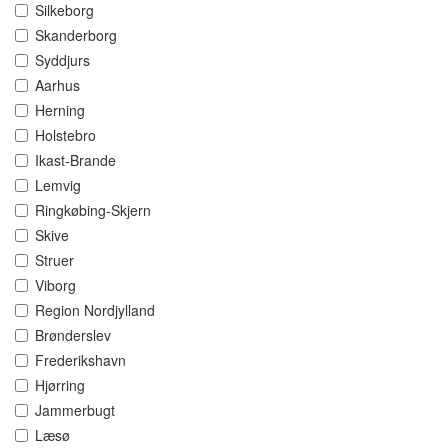
Silkeborg
Skanderborg
Syddjurs
Aarhus
Herning
Holstebro
Ikast-Brande
Lemvig
Ringkøbing-Skjern
Skive
Struer
Viborg
Region Nordjylland
Brønderslev
Frederikshavn
Hjørring
Jammerbugt
Læsø