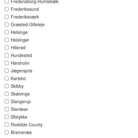
Fredensborg-Humlebæk
Frederikssund
Frederiksværk
Græsted-Gilleleje
Helsinge
Helsingør
Hillerød
Hundested
Hørsholm
Jægerspris
Karlebo
Skibby
Skævinge
Slangerup
Stenløse
Ølstykke
Roskilde County
Bramsnæs