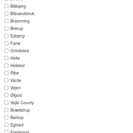
Blåbjerg
Blåvandshuk
Bramming
Brørup
Esbjerg
Fanø
Grindsted
Helle
Holsted
Ribe
Varde
Vejen
Ølgod
Vejle County
Brædstrup
Børkop
Egtved
Fredericia