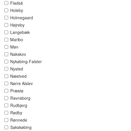
Fladså
Holeby
Holmegaard
Højreby
Langebæk
Maribo
Møn
Nakskov
Nykøbing-Falster
Nysted
Næstved
Nørre Alslev
Præstø
Ravnsborg
Rudbjerg
Rødby
Rønnede
Sakskøbing