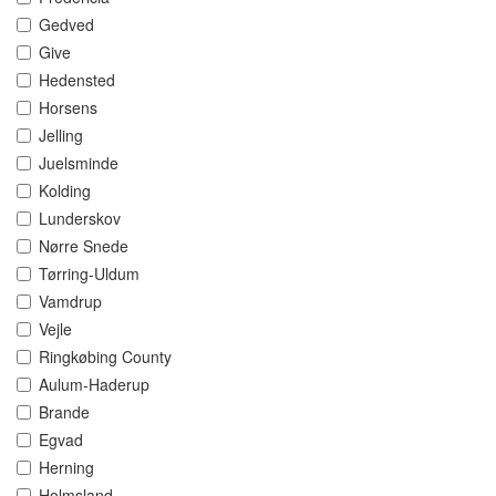
Gedved
Give
Hedensted
Horsens
Jelling
Juelsminde
Kolding
Lunderskov
Nørre Snede
Tørring-Uldum
Vamdrup
Vejle
Ringkøbing County
Aulum-Haderup
Brande
Egvad
Herning
Holmsland