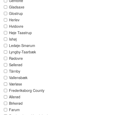
Gentofte
Gladsaxe
Glostrup
Herlev
Hvidovre
Høje Taastrup
Ishøj
Ledøje-Smørum
Lyngby-Taarbæk
Rødovre
Søllerød
Tårnby
Vallensbæk
Værløse
Frederiksborg County
Allerød
Birkerød
Farum