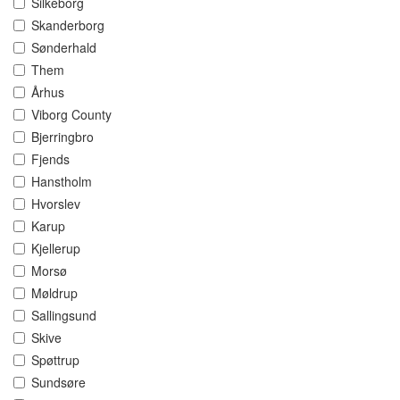
Silkeborg
Skanderborg
Sønderhald
Them
Århus
Viborg County
Bjerringbro
Fjends
Hanstholm
Hvorslev
Karup
Kjellerup
Morsø
Møldrup
Sallingsund
Skive
Spøttrup
Sundsøre