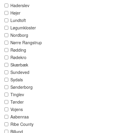
Haderslev
Højer
Lundtoft
Løgumkloster
Nordborg
Nørre Rangstrup
Rødding
Rødekro
Skærbæk
Sundeved
Sydals
Sønderborg
Tinglev
Tønder
Vojens
Aabenraa
Ribe County
Billund