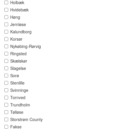
Holbæk
Hvidebæk
Høng
Jernløse
Kalundborg
Korsør
Nykøbing-Rørvig
Ringsted
Skælskør
Slagelse
Sorø
Stenlille
Svinninge
Tornved
Trundholm
Tølløse
Storstrøm County
Fakse