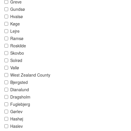
Greve
Gundsø
Hvalsø
Køge
Lejre
Ramsø
Roskilde
Skovbo
Solrød
Vallø
West Zealand County
Bjergsted
Dianalund
Dragsholm
Fuglebjerg
Gørlev
Hashøj
Haslev