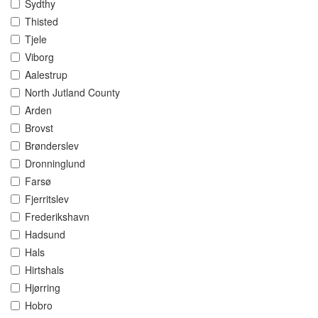
Sydthy
Thisted
Tjele
Viborg
Aalestrup
North Jutland County
Arden
Brovst
Brønderslev
Dronninglund
Farsø
Fjerritslev
Frederikshavn
Hadsund
Hals
Hirtshals
Hjørring
Hobro