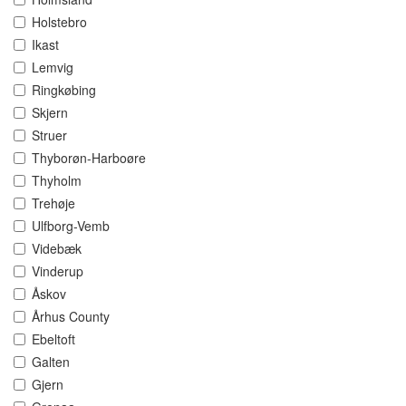
Holstebro
Ikast
Lemvig
Ringkøbing
Skjern
Struer
Thyborøn-Harboøre
Thyholm
Trehøje
Ulfborg-Vemb
Videbæk
Vinderup
Åskov
Århus County
Ebeltoft
Galten
Gjern