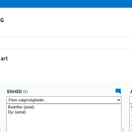
art
ENHED
(2)