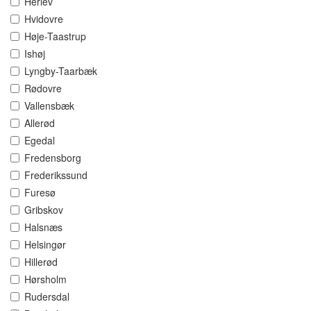
Herlev
Hvidovre
Høje-Taastrup
Ishøj
Lyngby-Taarbæk
Rødovre
Vallensbæk
Allerød
Egedal
Fredensborg
Frederikssund
Furesø
Gribskov
Halsnæs
Helsingør
Hillerød
Hørsholm
Rudersdal