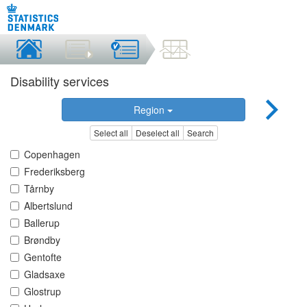
Disability services
Region
Select all
Deselect all
Search
Copenhagen
Frederiksberg
Tårnby
Albertslund
Ballerup
Brøndby
Gentofte
Gladsaxe
Glostrup