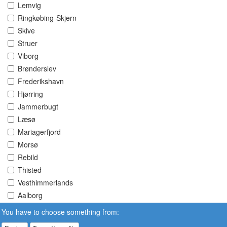
Lemvig
Ringkøbing-Skjern
Skive
Struer
Viborg
Brønderslev
Frederikshavn
Hjørring
Jammerbugt
Læsø
Mariagerfjord
Morsø
Rebild
Thisted
Vesthimmerlands
Aalborg
You have to choose something from: