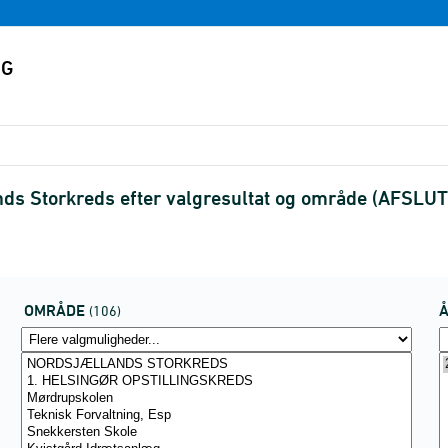
nds Storkreds efter valgresultat og område (AFSLU
OMRÅDE
(106)