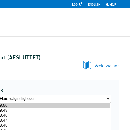
LOG PÅ
ENGLISH
HJÆLP
art (AFSLUTTET)
Vælg via kort
ÅR