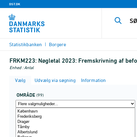
DST.DK
Statistikbanken
Borgere
FRKM223:
Nøgletal 2023: Fremskrivning af bef
Enhed : Antal
Vælg
Udvælg via søgning
Information
OMRÅDE
(99)