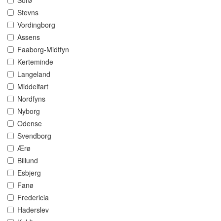
Sorø
Stevns
Vordingborg
Assens
Faaborg-Midtfyn
Kerteminde
Langeland
Middelfart
Nordfyns
Nyborg
Odense
Svendborg
Ærø
Billund
Esbjerg
Fanø
Fredericia
Haderslev