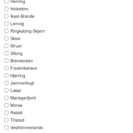
Herning
Holstebro
Ikast-Brande
Lemvig
Ringkøbing-Skjern
Skive
Struer
Viborg
Brønderslev
Frederikshavn
Hjørring
Jammerbugt
Læsø
Mariagerfjord
Morsø
Rebild
Thisted
Vesthimmerlands