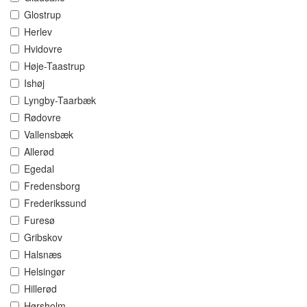
Glostrup
Herlev
Hvidovre
Høje-Taastrup
Ishøj
Lyngby-Taarbæk
Rødovre
Vallensbæk
Allerød
Egedal
Fredensborg
Frederikssund
Furesø
Gribskov
Halsnæs
Helsingør
Hillerød
Hørsholm