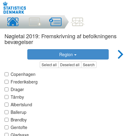
Nøgletal 2019: Fremskrivning af befolkningens
bevægelser
Region
Select all
Deselect all
Search
Copenhagen
Frederiksberg
Dragør
Tårnby
Albertslund
Ballerup
Brøndby
Gentofte
Gladsaxe