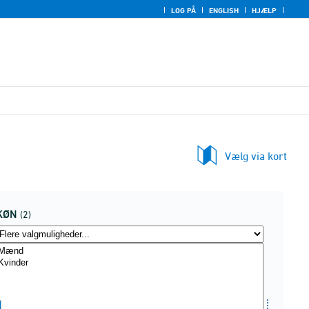
LOG PÅ
ENGLISH
HJÆLP
Vælg via kort
KØN
(2)