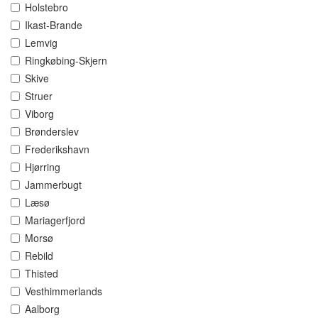
Holstebro
Ikast-Brande
Lemvig
Ringkøbing-Skjern
Skive
Struer
Viborg
Brønderslev
Frederikshavn
Hjørring
Jammerbugt
Læsø
Mariagerfjord
Morsø
Rebild
Thisted
Vesthimmerlands
Aalborg