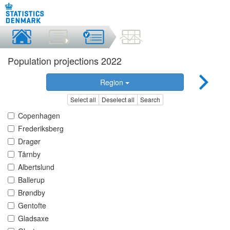
Population projections 2022
Region
Select all
Deselect all
Search
Copenhagen
Frederiksberg
Dragør
Tårnby
Albertslund
Ballerup
Brøndby
Gentofte
Gladsaxe