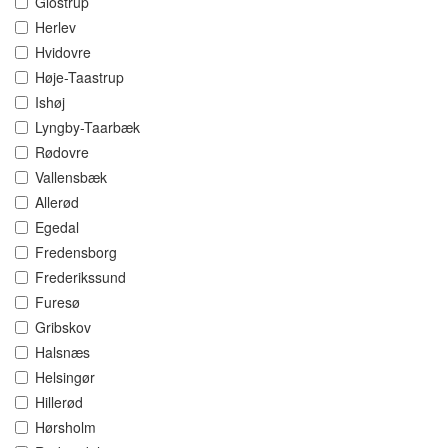
Glostrup
Herlev
Hvidovre
Høje-Taastrup
Ishøj
Lyngby-Taarbæk
Rødovre
Vallensbæk
Allerød
Egedal
Fredensborg
Frederikssund
Furesø
Gribskov
Halsnæs
Helsingør
Hillerød
Hørsholm