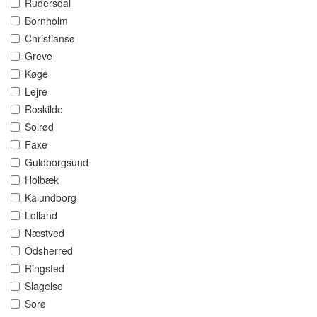
Rudersdal
Bornholm
Christiansø
Greve
Køge
Lejre
Roskilde
Solrød
Faxe
Guldborgsund
Holbæk
Kalundborg
Lolland
Næstved
Odsherred
Ringsted
Slagelse
Sorø