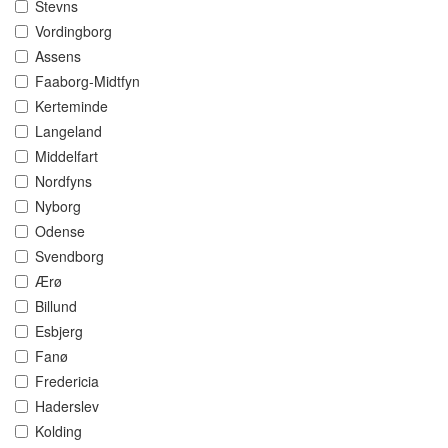
Stevns
Vordingborg
Assens
Faaborg-Midtfyn
Kerteminde
Langeland
Middelfart
Nordfyns
Nyborg
Odense
Svendborg
Ærø
Billund
Esbjerg
Fanø
Fredericia
Haderslev
Kolding