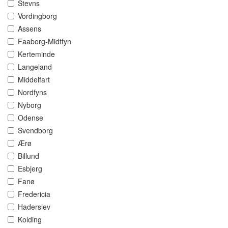
Stevns
Vordingborg
Assens
Faaborg-Midtfyn
Kerteminde
Langeland
Middelfart
Nordfyns
Nyborg
Odense
Svendborg
Ærø
Billund
Esbjerg
Fanø
Fredericia
Haderslev
Kolding