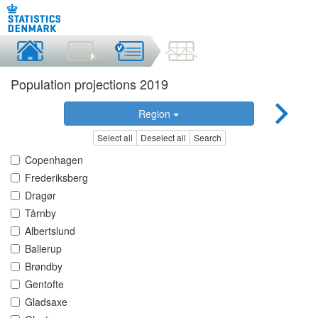
Population projections 2019
Region
Select all
Deselect all
Search
Copenhagen
Frederiksberg
Dragør
Tårnby
Albertslund
Ballerup
Brøndby
Gentofte
Gladsaxe