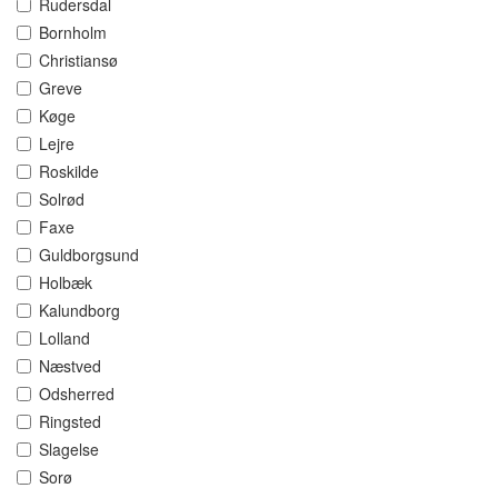
Rudersdal
Bornholm
Christiansø
Greve
Køge
Lejre
Roskilde
Solrød
Faxe
Guldborgsund
Holbæk
Kalundborg
Lolland
Næstved
Odsherred
Ringsted
Slagelse
Sorø