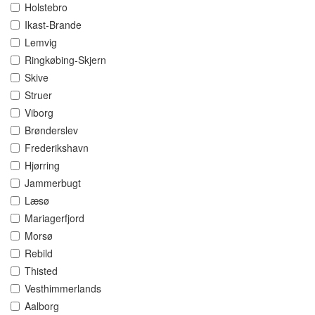
Holstebro
Ikast-Brande
Lemvig
Ringkøbing-Skjern
Skive
Struer
Viborg
Brønderslev
Frederikshavn
Hjørring
Jammerbugt
Læsø
Mariagerfjord
Morsø
Rebild
Thisted
Vesthimmerlands
Aalborg