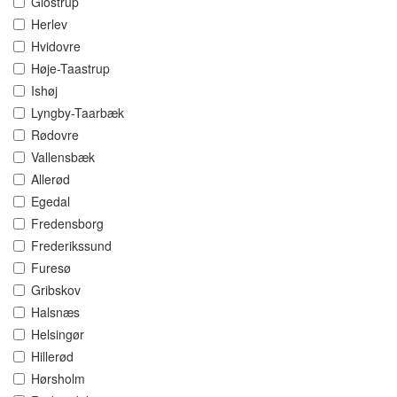
Glostrup
Herlev
Hvidovre
Høje-Taastrup
Ishøj
Lyngby-Taarbæk
Rødovre
Vallensbæk
Allerød
Egedal
Fredensborg
Frederikssund
Furesø
Gribskov
Halsnæs
Helsingør
Hillerød
Hørsholm