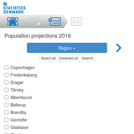
Population projections 2016
Region
Select all
Deselect all
Search
Copenhagen
Frederiksberg
Dragør
Tårnby
Albertslund
Ballerup
Brøndby
Gentofte
Gladsaxe