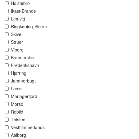
Holstebro
Ikast-Brande
Lemvig
Ringkøbing-Skjern
Skive
Struer
Viborg
Brønderslev
Frederikshavn
Hjørring
Jammerbugt
Læsø
Mariagerfjord
Morsø
Rebild
Thisted
Vesthimmerlands
Aalborg