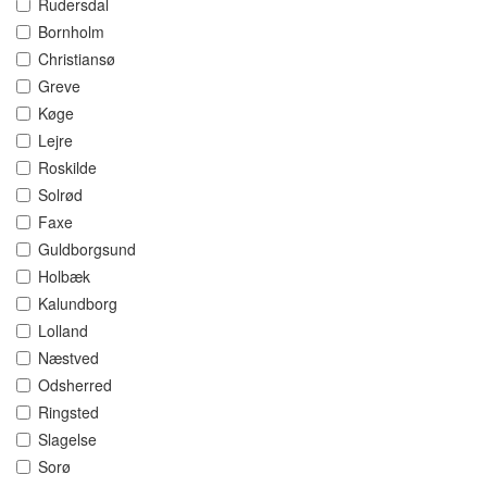
Rudersdal
Bornholm
Christiansø
Greve
Køge
Lejre
Roskilde
Solrød
Faxe
Guldborgsund
Holbæk
Kalundborg
Lolland
Næstved
Odsherred
Ringsted
Slagelse
Sorø