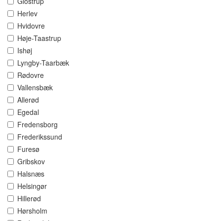
Glostrup
Herlev
Hvidovre
Høje-Taastrup
Ishøj
Lyngby-Taarbæk
Rødovre
Vallensbæk
Allerød
Egedal
Fredensborg
Frederikssund
Furesø
Gribskov
Halsnæs
Helsingør
Hillerød
Hørsholm