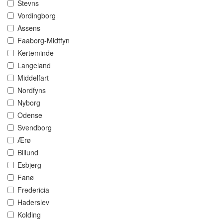
Stevns
Vordingborg
Assens
Faaborg-Midtfyn
Kerteminde
Langeland
Middelfart
Nordfyns
Nyborg
Odense
Svendborg
Ærø
Billund
Esbjerg
Fanø
Fredericia
Haderslev
Kolding