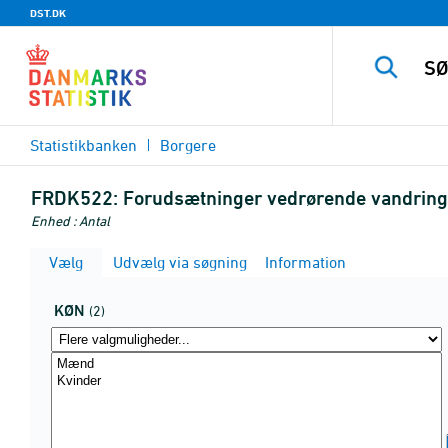
DST.DK
Statistikbanken
Borgere
FRDK522:
Forudsætninger vedrørende vandringe
Enhed : Antal
Vælg
Udvælg via søgning
Information
KØN
(2)