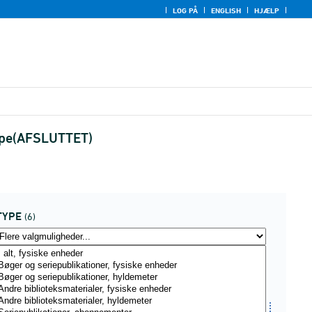
LOG PÅ
ENGLISH
HJÆLP
 type(AFSLUTTET)
TYPE
(6)